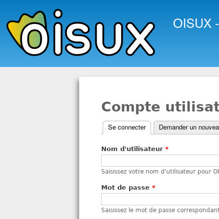
OISUX -
Compte utilisa
Se connecter
(onglet actif)
Demander un nouvea
O
Nom d'utilisateur
*
n
g
Saisissez votre nom d'utilisateur pour 
l
Mot de passe
*
e
Saisissez le mot de passe correspondant
t