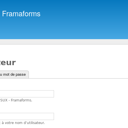
A
l
 Framaforms
l
e
r
a
u
c
o
n
teur
t
e
u mot de passe
n
u
p
r
OISUX - Framaforms.
i
n
c
i
 à votre nom d'utilisateur.