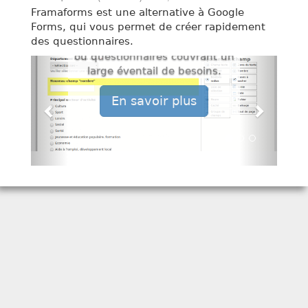
p
Framaforms est une alternative à Google
glisser-déposer. Le grand
a
Forms, qui vous permet de créer rapidement
nombre de champs disponibles
l
des questionnaires.
permet de créer des formulaires
ou questionnaires couvrant un
large éventail de besoins.
En savoir plus
P
S
r
u
é
i
c
v
é
a
d
n
e
t
n
t